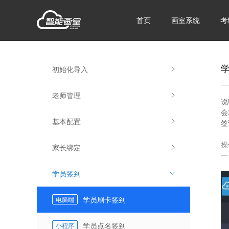
首页
画室系统
考
初始化导入
老师管理
说
会
基本配置
签
操
家长绑定
一
学员签到
学员刷卡签到
电脑端
学员点名签到
小程序