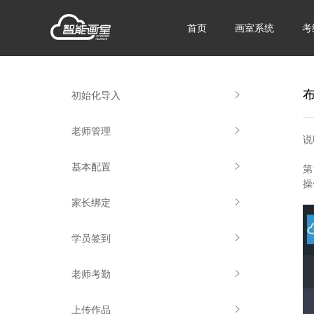
首页
画室系统
考
初始化导入
老师管理
说
基本配置
第
操
家长绑定
学员签到
老师考勤
上传作品